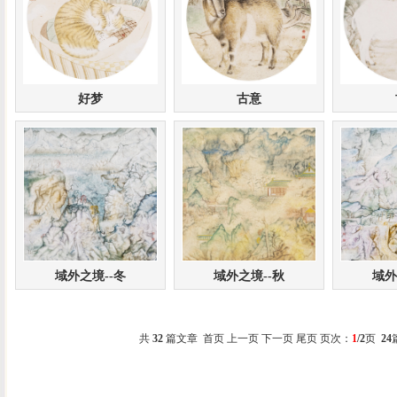
好梦
古意
域外之境--冬
域外之境--秋
域外
共
32
篇文章 首页 上一页
下一页
尾页
页次：
1
/2
页
24