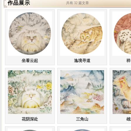
作品展示
共有 32 篇文章
坐看云起
逸境寻道
祥
花阴深处
三角山
雄