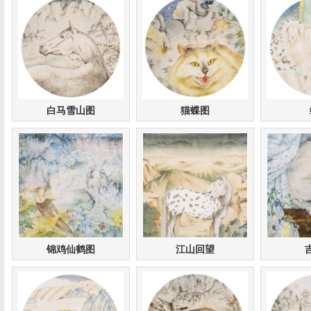
白马雪山图
猫蝶图
锦鸡仙鹤图
江山回望