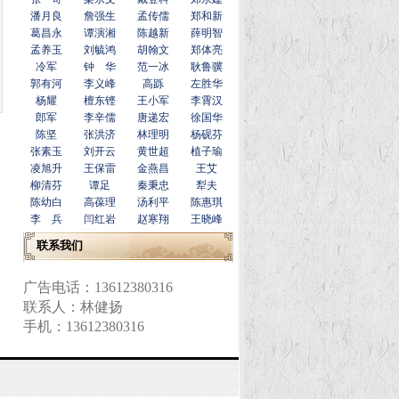
潘月良
詹强生
孟传儒
郑和新
葛昌永
谭演湘
陈越新
薛明智
孟养玉
刘毓鸿
胡翰文
郑体亮
冷军
钟 华
范一冰
耿鲁骥
郭有河
李义峰
高跞
左胜华
杨耀
檀东铿
王小军
李霄汉
郎军
李辛儒
唐递宏
徐国华
陈坚
张洪济
林理明
杨砚芬
张素玉
刘开云
黄世超
植子瑜
凌旭升
王保雷
金燕昌
王艾
柳清芬
谭足
秦秉忠
犁夫
陈幼白
高葆理
汤利平
陈惠琪
李 兵
闫红岩
赵寒翔
王晓峰
联系我们
广告电话：13612380316
联系人：林健扬
手机：13612380316