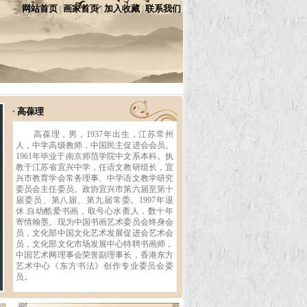
网站首页
画家首页
加入收藏
联系我们
|
|
|
高葆理
•
高葆理，男，1937年出生，江苏常州
人，中学高级教师，中国民主促进会会员。
1961年毕业于南京师范学院中文系本科。执
教于江苏省宜兴中学，任语文教研组长，宜
兴市教育学会常务理事、中学语文教学研究
委员会主任委员。政协宜兴市第六届至第十
届委员、第八届、第九届常委。1997年退
休.自幼酷爱书画，取号心水斋人，数十年
寄情翰墨。现为中国书画艺术委员会终身会
员，文化部中国文化艺术发展促进会艺术会
员，文化部文化市场发展中心特聘书画师，
中国艺术网理事会荣誉副理事长，香港东方
艺术中心《东方书法》创作专业委员会委
员。