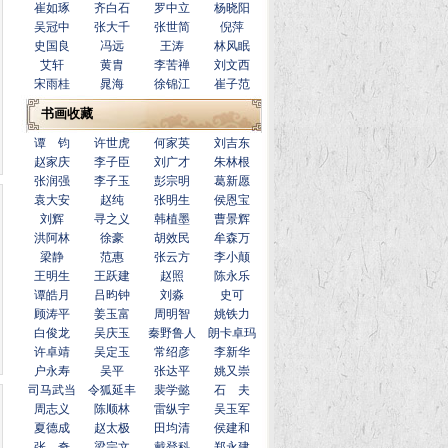
崔如琢
齐白石
罗中立
杨晓阳
吴冠中
张大千
张世简
倪萍
史国良
冯远
王涛
林风眠
艾轩
黄胄
李苦禅
刘文西
宋雨桂
晁海
徐锦江
崔子范
书画收藏
谭 钧
许世虎
何家英
刘吉东
赵家庆
李子臣
刘广才
朱林根
张润强
李子玉
彭宗明
葛新愿
袁大安
赵纯
张明生
侯恩宝
刘辉
寻之义
韩植墨
曹景辉
洪阿林
徐豪
胡效民
牟森万
梁静
范惠
张云方
李小颠
王明生
王跃建
赵照
陈永乐
谭皓月
吕昀钟
刘淼
史可
顾涛平
姜玉富
周明智
姚铁力
白俊龙
吴庆玉
秦野鲁人
朗卡卓玛
许卓靖
吴定玉
常绍彦
李新华
户永寿
吴平
张达平
姚又崇
司马武当
令狐延丰
裴学懿
石 夫
周志义
陈顺林
雷纵宇
吴玉军
夏德成
赵太极
田均清
侯建和
张 奇
梁宗文
戴登科
郑永建