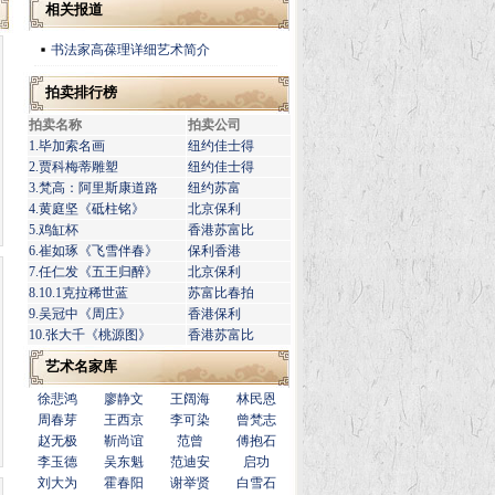
相关报道
书法家高葆理详细艺术简介
拍卖排行榜
拍卖名称
拍卖公司
1.毕加索名画
纽约佳士得
2.贾科梅蒂雕塑
纽约佳士得
3.梵高：阿里斯康道路
纽约苏富
4.黄庭坚《砥柱铭》
北京保利
5.鸡缸杯
香港苏富比
6.崔如琢《飞雪伴春》
保利香港
7.任仁发《五王归醉》
北京保利
8.10.1克拉稀世蓝
苏富比春拍
9.吴冠中《周庄》
香港保利
10.张大千《桃源图》
香港苏富比
艺术名家库
徐悲鸿
廖静文
王阔海
林民恩
周春芽
王西京
李可染
曾梵志
赵无极
靳尚谊
范曾
傅抱石
李玉德
吴东魁
范迪安
启功
刘大为
霍春阳
谢举贤
白雪石