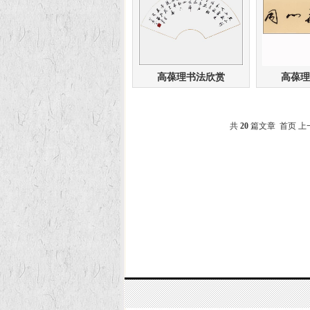
高葆理书法欣赏
高葆理
共
20
篇文章 首页 上