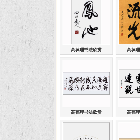
高葆理书法欣赏
高葆理
高葆理书法欣赏
高葆理