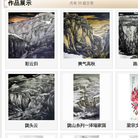
作品展示
共有 50 篇文章
彩云归
爽气高秋
路
陇头云
陇山糸列一泽瑞家国
梁宗