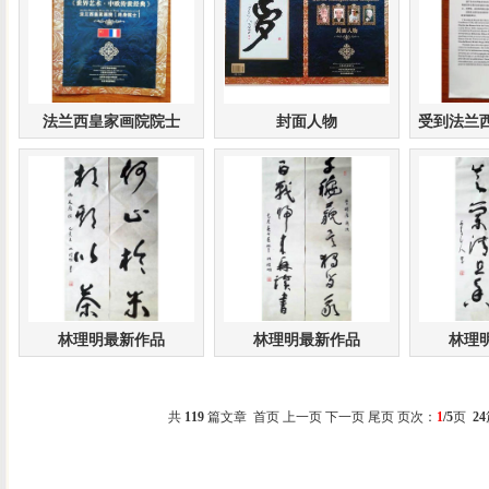
法兰西皇家画院院士
封面人物
受到法兰
林理明最新作品
林理明最新作品
林理
共
119
篇文章 首页 上一页
下一页
尾页
页次：
1
/5
页
24