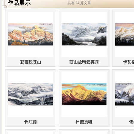
作品展示
共有 24 篇文章
彩霞映苍山
苍山放晴云雾腾
卡瓦
长江源
日照贡嘎
锦