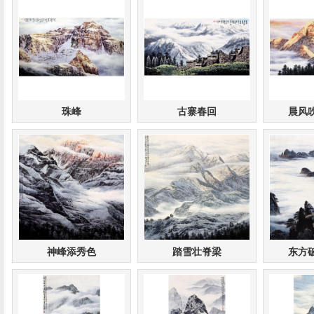
珠峰
古寨春回
晨风
神峰添秀色
踏雪壮脊梁
东方