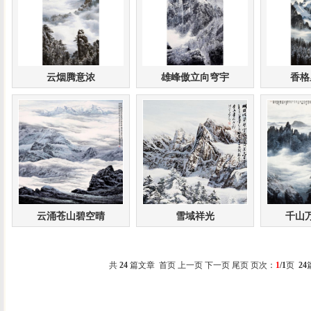
云烟腾意浓
雄峰傲立向穹宇
香格
云涌苍山碧空晴
雪域祥光
千山
共
24
篇文章 首页 上一页 下一页 尾页 页次：
1
/1
页
24