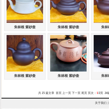
朱林根 紫砂壶
朱林根 紫砂壶
朱林
朱林根 紫砂壶
朱林根 紫砂壶
朱林
共
25
篇文章 首页 上一页
下一页
尾页
页次：
1
/2
页
24
关于我们
|